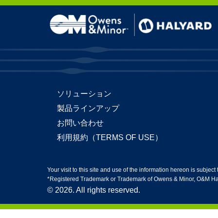
Skip to content
ソリューション
製品ラインアップ
お問い合わせ
利用規約（TERMS OF USE）
Your visit to this site and use of the information hereon is subject
*Registered Trademark or Trademark of Owens & Minor, O&M Halyar
© 2026. All rights reserved.