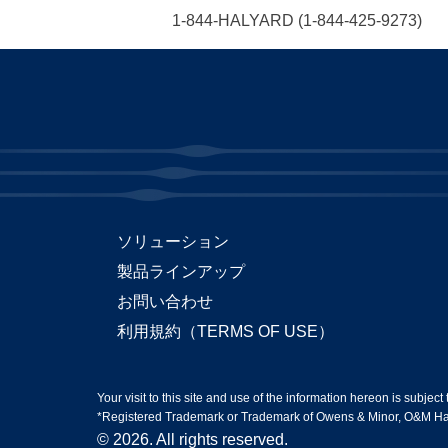
1-844-HALYARD (1-844-425-9273)
ソリューション
製品ラインアップ
お問い合わせ
利用規約（TERMS OF USE）
Your visit to this site and use of the information hereon is subject
*Registered Trademark or Trademark of Owens & Minor, O&M Halyar
© 2026. All rights reserved.